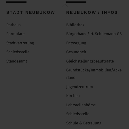
Back
To
STADT NEUBUKOW
NEUBUKOW / INFOS
Top
Rathaus
Bibliothek
Formulare
Bürgerhaus / H. Schliemann GS
Stadtvertretung
Entsorgung
Schiedsstelle
Gesundheit
Standesamt
Gleichstellungsbeauftragte
Grundstücke/Immobilien/Acke
rland
Jugendzentrum
Kirchen
Lehrstellenbörse
Schiedsstelle
Schule & Betreuung