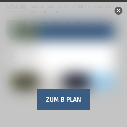
Bekanntmachung StALU Mittleres Mecklenburg –
Baumkontrollen
14. Schießen um den Pokal des Bürgermeisters
2026
Einladung zur Stadtvertreterversammlung am
30.06.26
Pressemitteilung zum AKTIONSTAG
„KOMMUNEN AM LIMIT“
ZUM B PLAN