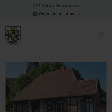
Skip
777 Jahre Neubukow
to
Weitere Informationen
content
Men