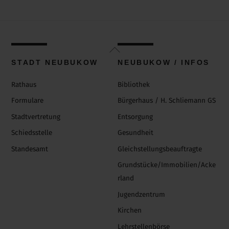
Back
To
STADT NEUBUKOW
NEUBUKOW / INFOS
Top
Rathaus
Bibliothek
Formulare
Bürgerhaus / H. Schliemann GS
Stadtvertretung
Entsorgung
Schiedsstelle
Gesundheit
Standesamt
Gleichstellungsbeauftragte
Grundstücke/Immobilien/Acke
rland
Jugendzentrum
Kirchen
Lehrstellenbörse