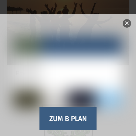
Physio- und Sporttherapie „activ-loft“
ZUM B PLAN