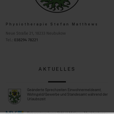
Physiotherapie Stefan Matthews
Neue Straße 21, 18233 Neubukow
Tel.:
038294 78221
AKTUELLES
Geänderte Sprechzeiten Einwohnermeldeamt,
Wohngeld/Gewerbe und Standesamt während der
Urlaubszeit
Bekanntmachung StALU Mittleres Mecklenburg –