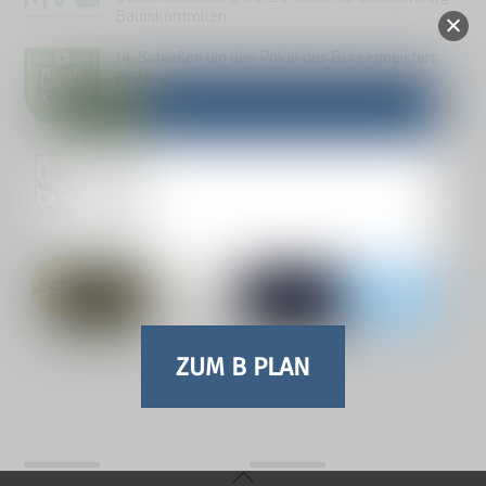
Baumkontrollen
14. Schießen um den Pokal des Bürgermeisters
2026
Einladung zur Stadtvertreterversammlung am
30.06.26
Pressemitteilung zum AKTIONSTAG
„KOMMUNEN AM LIMIT“
ZUM B PLAN
Back