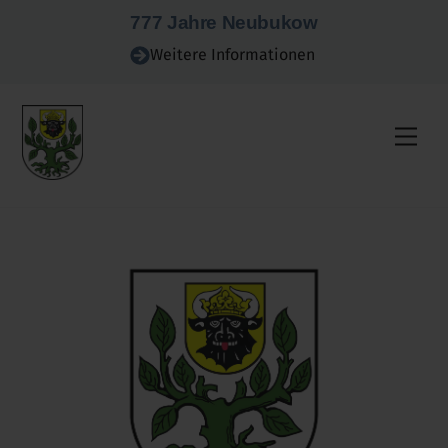
Skip
777 Jahre Neubukow
to
Weitere Informationen
content
Men