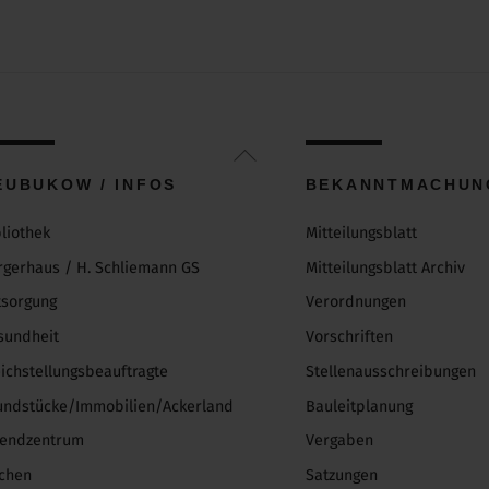
Back
To
EUBUKOW / INFOS
BEKANNTMACHUN
Top
bliothek
Mitteilungsblatt
rgerhaus / H. Schliemann GS
Mitteilungsblatt Archiv
tsorgung
Verordnungen
sundheit
Vorschriften
eichstellungsbeauftragte
Stellenausschreibungen
undstücke/Immobilien/Ackerland
Bauleitplanung
gendzentrum
Vergaben
rchen
Satzungen