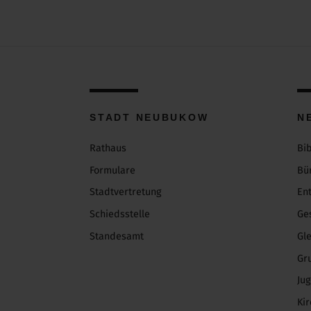
STADT NEUBUKOW
N
Rathaus
Bi
Formulare
Bü
Stadtvertretung
En
Schiedsstelle
Ge
Standesamt
Gl
Gr
Ju
Ki