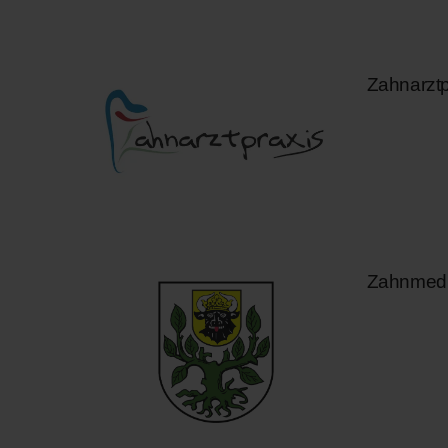
Zahnarztp
Zahnmedi