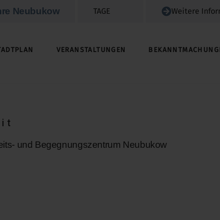
hre Neubukow
TAGE
Weitere Info
TADTPLAN
VERANSTALTUNGEN
BEKANNTMACHUNG
GRUNDSTÜCKE / IMMOBILIEN / ACKERLAND
it
its- und Begegnungszentrum Neubukow