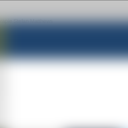
rapie Stefan Matthews
rapie Petra Redlich