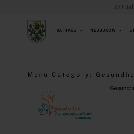
Skip
777 Ja
to
content
RATHAUS
NEUBUKOW
S
BÜRGERHAUS / H. SCHLIEMANN GS
Menu Category:
Gesundhe
Gesundhe