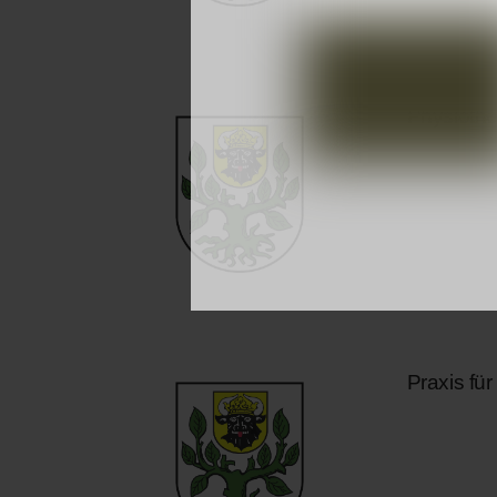
Physiothe
Praxis fü