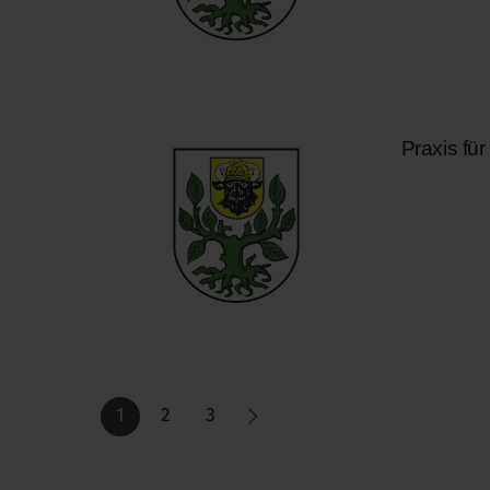
Praxis fü
1
2
3