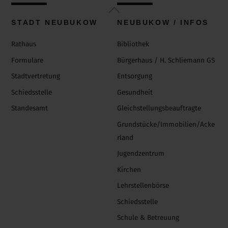
Back
To
STADT NEUBUKOW
NEUBUKOW / INFOS
Top
Rathaus
Bibliothek
Formulare
Bürgerhaus / H. Schliemann GS
Stadtvertretung
Entsorgung
Schiedsstelle
Gesundheit
Standesamt
Gleichstellungsbeauftragte
Grundstücke/Immobilien/Acke
rland
Jugendzentrum
Kirchen
Lehrstellenbörse
Schiedsstelle
Schule & Betreuung