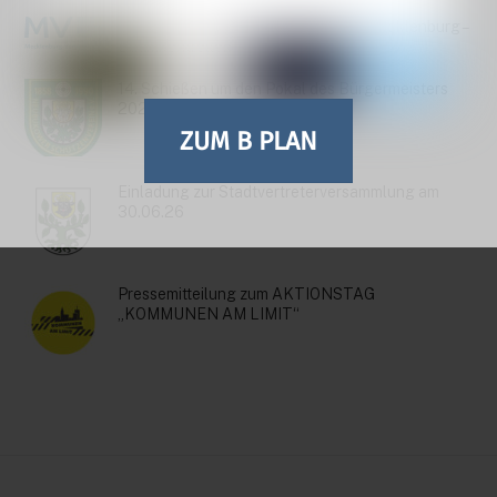
Bekanntmachung StALU Mittleres Mecklenburg –
Baumkontrollen
14. Schießen um den Pokal des Bürgermeisters
2026
ZUM B PLAN
Einladung zur Stadtvertreterversammlung am
30.06.26
Pressemitteilung zum AKTIONSTAG
„KOMMUNEN AM LIMIT“