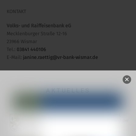
KONTAKT
Volks- und Raiffeisenbank eG
Mecklenburger Straße 12-16
23966 Wismar
Tel.:
03841 440106
E-Mail:
janine.raettig@vr-bank-wismar.de
AKTUELLES
Geänderte Sprechzeiten Einwohnermeldeamt,
Wohngeld/Gewerbe und Standesamt während der
Urlaubszeit