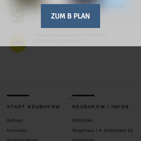
Einladung zur Stadtvertreterversammlung am
30.06.26
ZUM B PLAN
Pressemitteilung zum AKTIONSTAG
„KOMMUNEN AM LIMIT“
Back
To
STADT NEUBUKOW
NEUBUKOW / INFOS
Top
Rathaus
Bibliothek
Formulare
Bürgerhaus / H. Schliemann GS
Stadtvertretung
Entsorgung