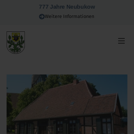
Skip
777 Jahre Neubukow
to
Weitere Informationen
content
Men