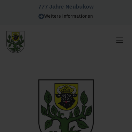
Skip
777 Jahre Neubukow
to
Weitere Informationen
content
Men