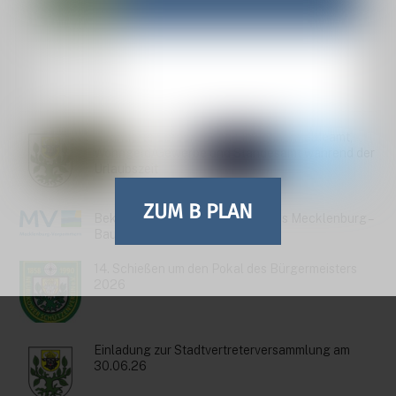
AKTUELLES
Geänderte Sprechzeiten Einwohnermeldeamt,
Wohngeld/Gewerbe und Standesamt während der
Urlaubszeit
ZUM B PLAN
Bekanntmachung StALU Mittleres Mecklenburg –
Baumkontrollen
14. Schießen um den Pokal des Bürgermeisters
2026
Einladung zur Stadtvertreterversammlung am
30.06.26