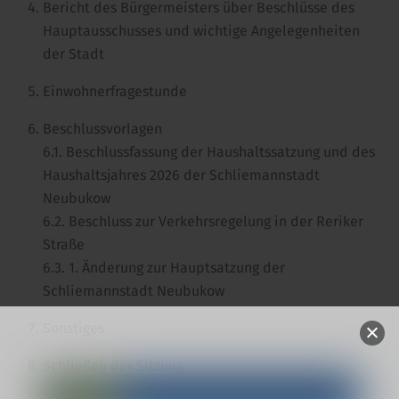
Bericht des Bürgermeisters über Beschlüsse des
Hauptausschusses und wichtige Angelegenheiten
der Stadt
Einwohnerfragestunde
Beschlussvorlagen
6.1. Beschlussfassung der Haushaltssatzung und des
Haushaltsjahres 2026 der Schliemannstadt
Neubukow
6.2. Beschluss zur Verkehrsregelung in der Reriker
Straße
6.3. 1. Änderung zur Hauptsatzung der
Schliemannstadt Neubukow
Sonstiges
Schließen der Sitzung