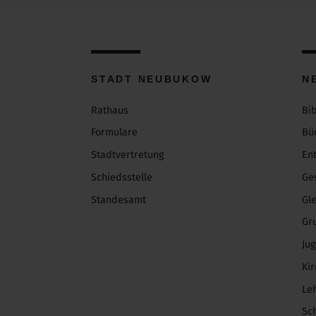
STADT NEUBUKOW
N
Rathaus
Bi
Formulare
Bü
Stadtvertretung
En
Schiedsstelle
Ge
Standesamt
Gl
Gr
Ju
Ki
Le
Sc