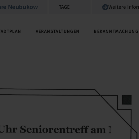
hre Neubukow
TAGE
Weitere Info
TADTPLAN
VERANSTALTUNGEN
BEKANNTMACHUNG
GRUNDSTÜCKE / IMMOBILIEN / ACKERLAND