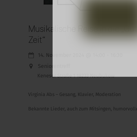
Musikalische Reise in die „Gut
Zeit“
14. November 2024
@
14:00
-
16:30
Seniorentreff
Keneser Straße 1 18233 Neubukow
Virginia Abs – Gesang, Klavier, Moderation
Bekannte Lieder, auch zum Mitsingen, humorvolle