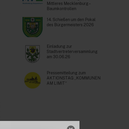
Mittleres Mecklenburg –
Baumkontrollen
14. Schießen um den Pokal
des Bürgermeisters 2026
Einladung zur
Stadtvertreterversammlung
am 30.06.26
Pressemitteilung zum
AKTIONSTAG „KOMMUNEN
AM LIMIT“