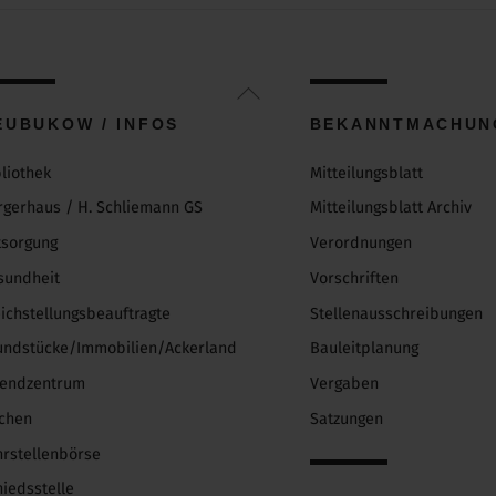
Back
To
EUBUKOW / INFOS
BEKANNTMACHUN
Top
bliothek
Mitteilungsblatt
rgerhaus / H. Schliemann GS
Mitteilungsblatt Archiv
tsorgung
Verordnungen
sundheit
Vorschriften
eichstellungsbeauftragte
Stellenausschreibungen
undstücke/Immobilien/Ackerland
Bauleitplanung
gendzentrum
Vergaben
rchen
Satzungen
hrstellenbörse
hiedsstelle