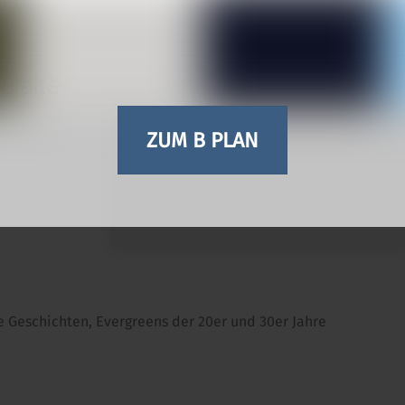
e alte
ZUM B PLAN
 Geschichten, Evergreens der 20er und 30er Jahre