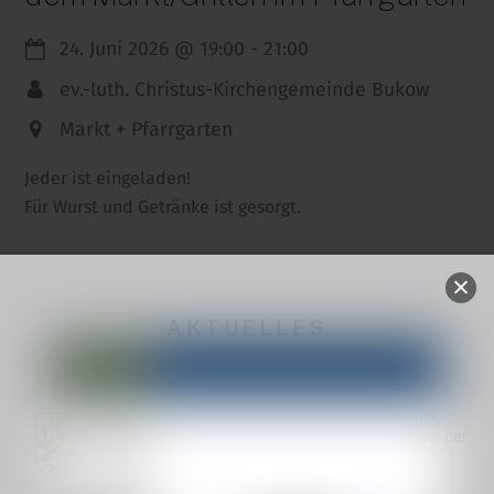
24. Juni 2026
@
19:00
-
21:00
ev.-luth. Christus-Kirchengemeinde Bukow
Markt + Pfarrgarten
Jeder ist eingeladen!
Für Wurst und Getränke ist gesorgt.
AKTUELLES
Geänderte Sprechzeiten Einwohnermeldeamt,
Wohngeld/Gewerbe und Standesamt während der
Urlaubszeit