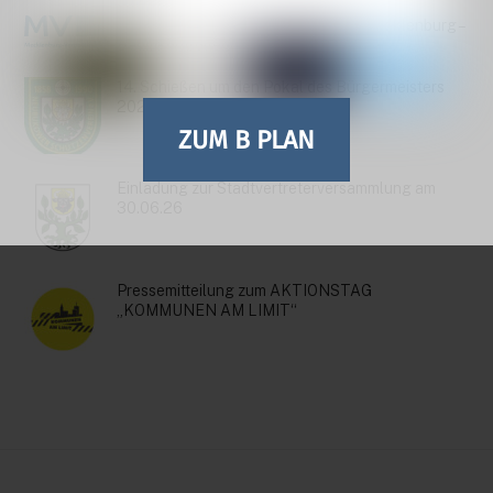
Bekanntmachung StALU Mittleres Mecklenburg –
Baumkontrollen
14. Schießen um den Pokal des Bürgermeisters
2026
ZUM B PLAN
Einladung zur Stadtvertreterversammlung am
30.06.26
Pressemitteilung zum AKTIONSTAG
„KOMMUNEN AM LIMIT“