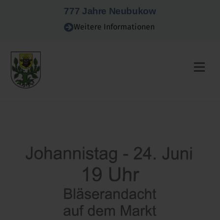
Skip
777 Jahre Neubukow
to
Weitere Informationen
content
Men