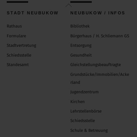
Back
To
STADT NEUBUKOW
NEUBUKOW / INFOS
Top
Rathaus
Bibliothek
Formulare
Bürgerhaus / H. Schliemann GS
Stadtvertretung
Entsorgung
Schiedsstelle
Gesundheit
Standesamt
Gleichstellungsbeauftragte
Grundstücke/Immobilien/Acke
rland
Jugendzentrum
Kirchen
Lehrstellenbörse
Schiedsstelle
Schule & Betreuung