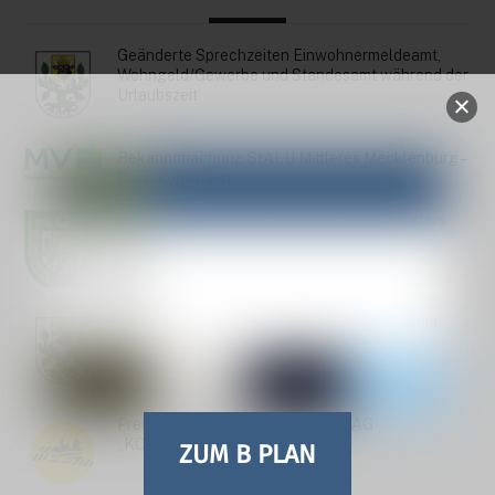
Geänderte Sprechzeiten Einwohnermeldeamt,
Wohngeld/Gewerbe und Standesamt während der
Urlaubszeit
Bekanntmachung StALU Mittleres Mecklenburg –
Baumkontrollen
14. Schießen um den Pokal des Bürgermeisters
2026
Einladung zur Stadtvertreterversammlung am
30.06.26
Pressemitteilung zum AKTIONSTAG
„KOMMUNEN AM LIMIT“
ZUM B PLAN