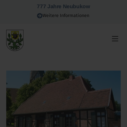
Skip
777 Jahre Neubukow
to
Weitere Informationen
content
Men