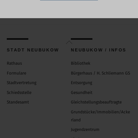
Back
To
STADT NEUBUKOW
NEUBUKOW / INFOS
Top
Rathaus
Bibliothek
Formulare
Bürgerhaus / H. Schliemann GS
Stadtvertretung
Entsorgung
Schiedsstelle
Gesundheit
Standesamt
Gleichstellungsbeauftragte
Grundstücke/Immobilien/Acke
rland
Jugendzentrum