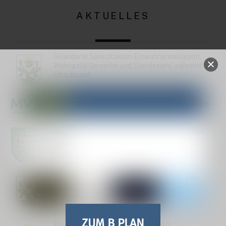
AKTUELLES
Geänderte Sprechzeiten Einwohnermeldeamt,
Wohngeld/Gewerbe und Standesamt während der
Urlaubszeit
Bekanntmachung StALU Mittleres Mecklenburg –
Baumkontrollen
14. Schießen um den Pokal des Bürgermeisters
2026
Einladung zur Stadtvertreterversammlung am
30.06.26
ZUM B PLAN
Pressemitteilung zum AKTIONSTAG