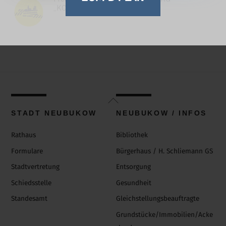
„KOMMUNEN AM LIMIT“
Back
To
STADT NEUBUKOW
NEUBUKOW / INFOS
Top
Rathaus
Bibliothek
Formulare
Bürgerhaus / H. Schliemann GS
Stadtvertretung
Entsorgung
Schiedsstelle
Gesundheit
Standesamt
Gleichstellungsbeauftragte
Grundstücke/Immobilien/Acke