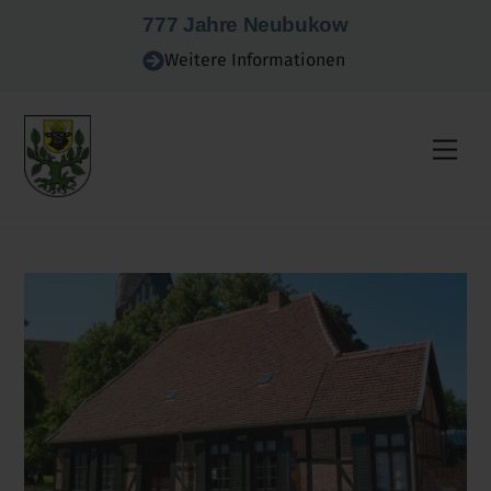
Skip
777 Jahre Neubukow
to
Weitere Informationen
content
Men