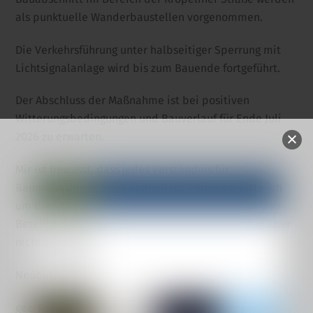
als punktuelle Wanderbaustellen vorgenommen.
Die Verkehrsführung unter halbseitiger Sperrung mit
Lichtsignalanlage wird bis zum Bauende fortgeführt.
Der Abschluss der Maßnahme ist bei positiven
Witterungsbedingungen und Bauverlauf für Ende Juli
2026 zu erwarten.
Mir ist bewusst, dass jedes Verständnis für
Baumaßnahmen auch endlich ist. Trotzdem bitte ich
um dieses. Sie können gewiss sein, dass alle am Bau
Beteiligten bestrebt sind, diese Maßnahme zügig aber
nicht zu Lasten der Qualität abzuschließen.
Neubukow, den 26.02.2026
gez. Roland Dethloff