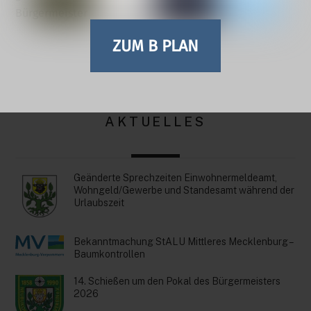
Bürgermeister
ZUM B PLAN
AKTUELLES
Geänderte Sprechzeiten Einwohnermeldeamt,
Wohngeld/Gewerbe und Standesamt während der
Urlaubszeit
Bekanntmachung StALU Mittleres Mecklenburg –
Baumkontrollen
14. Schießen um den Pokal des Bürgermeisters
2026