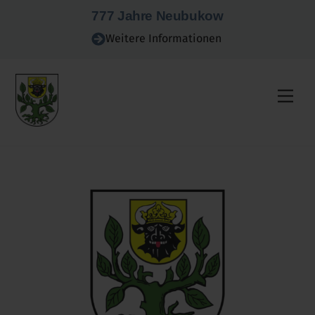
Skip
777 Jahre Neubukow
to
Weitere Informationen
content
Men