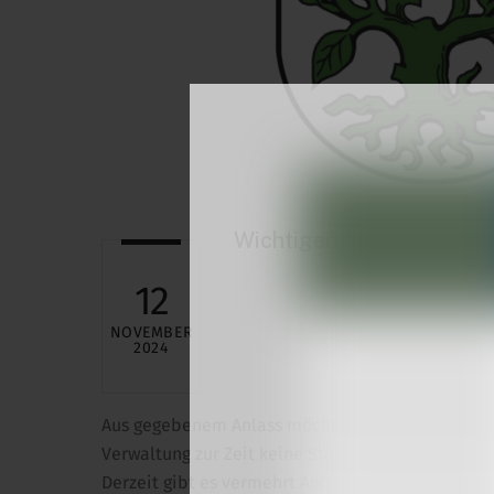
Wichtiger Hinweis der V
12
NOVEMBER
2024
Aus gegebenem Anlass möchten wir alle Gewerbe
Verwaltung zur Zeit keine Stadtbroschüre o. ä. pl
Derzeit gibt es vermehrt Anfragen von „Mediave