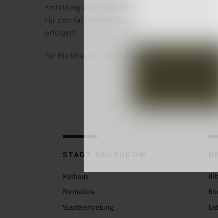
Erstellung einer (Stadt)Broschüre zu werben – di
Für den Fall eines Auftrages durch die Stadtver
erfolgen!
Für Rückfragen stehen wir Ihnen gerne zur Verfügu
STADT NEUBUKOW
N
Rathaus
Bi
Formulare
Bü
Stadtvertretung
En