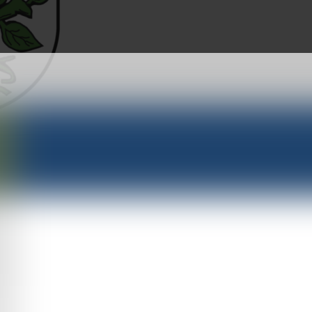
erwaltung bezüglich Werbung!
treibenden und Betroffenen darüber informieren, dass die
ant.
rlagen“ an Gewerbetreibende, um für eine Werbeanzeige zur