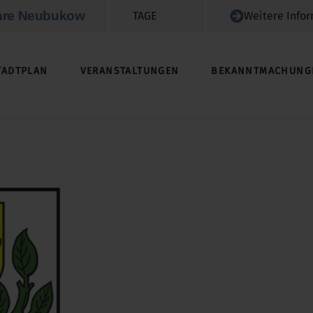
hre Neubukow
TAGE
Weitere Info
TADTPLAN
VERANSTALTUNGEN
BEKANNTMACHUNG
GRUNDSTÜCKE / IMMOBILIEN / ACKERLAND