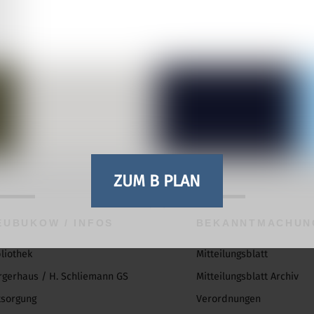
es geschieht NICHT im Auftrag der Stadt.
waltung würde eine entsprechende Legitimation durch diese
ng – Tel. 78231
ZUM B PLAN
Back
To
EUBUKOW / INFOS
BEKANNTMACHUN
Top
bliothek
Mitteilungsblatt
rgerhaus / H. Schliemann GS
Mitteilungsblatt Archiv
tsorgung
Verordnungen