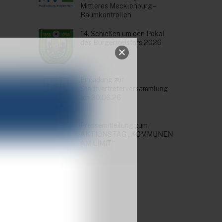
Mittleres Mecklenburg –
Baumkontrollen
14. Schießen um den Pokal
des Bürgermeisters 2026
Einladung zur
Stadtvertreterversammlung
am 30.06.26
Pressemitteilung zum
AKTIONSTAG „KOMMUNEN
AM LIMIT“