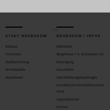
Back
To
STADT NEUBUKOW
NEUBUKOW / INFOS
Top
Rathaus
Bibliothek
Formulare
Bürgerhaus / H. Schliemann GS
Stadtvertretung
Entsorgung
Schiedsstelle
Gesundheit
Standesamt
Gleichstellungsbeauftragte
Grundstücke/Immobilien/Acke
rland
Jugendzentrum
Kirchen