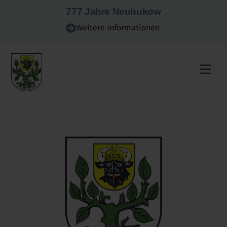
Skip
777 Jahre Neubukow
to
Weitere Informationen
content
Men