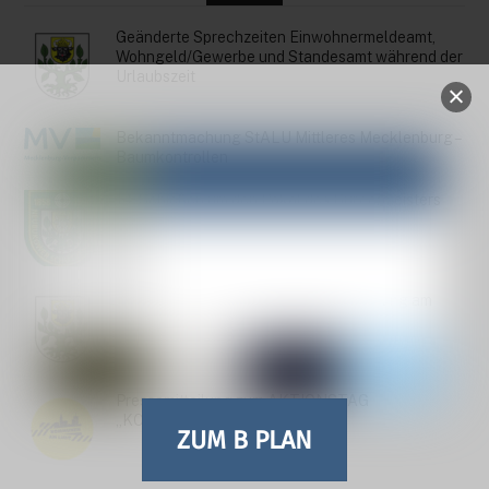
Geänderte Sprechzeiten Einwohnermeldeamt,
Wohngeld/Gewerbe und Standesamt während der
Urlaubszeit
Bekanntmachung StALU Mittleres Mecklenburg –
Baumkontrollen
14. Schießen um den Pokal des Bürgermeisters
2026
Einladung zur Stadtvertreterversammlung am
30.06.26
Pressemitteilung zum AKTIONSTAG
„KOMMUNEN AM LIMIT“
ZUM B PLAN