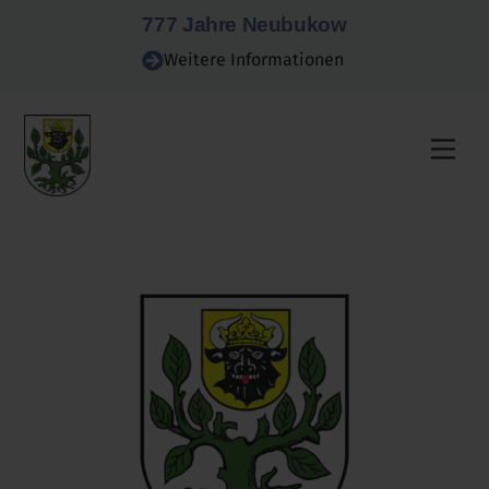
Skip
777 Jahre Neubukow
to
Weitere Informationen
content
Men