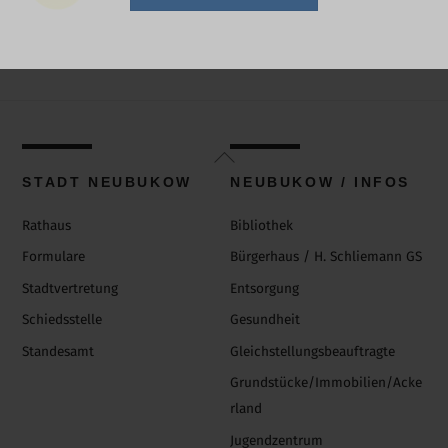
Back
To
STADT NEUBUKOW
NEUBUKOW / INFOS
Top
Rathaus
Bibliothek
Formulare
Bürgerhaus / H. Schliemann GS
Stadtvertretung
Entsorgung
Schiedsstelle
Gesundheit
Standesamt
Gleichstellungsbeauftragte
Grundstücke/Immobilien/Acke
rland
Jugendzentrum