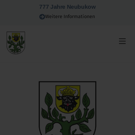
Skip
777 Jahre Neubukow
to
Weitere Informationen
content
Men