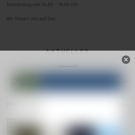
Donnerstag von 14.00 – 18.00 Uhr
Wir freuen uns auf Sie!
AKTUELLES
Geänderte Sprechzeiten Einwohnermeldeamt,
Wohngeld/Gewerbe und Standesamt während der
Urlaubszeit
Bekanntmachung StALU Mittleres Mecklenburg –
Baumkontrollen
14. Schießen um den Pokal des Bürgermeisters
2026