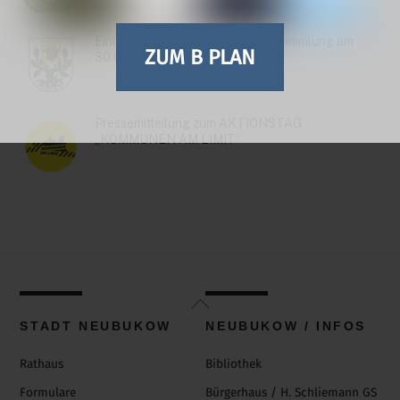
Einladung zur Stadtvertreterversammlung am
ZUM B PLAN
30.06.26
Pressemitteilung zum AKTIONSTAG
„KOMMUNEN AM LIMIT“
Back
To
STADT NEUBUKOW
NEUBUKOW / INFOS
Top
Rathaus
Bibliothek
Formulare
Bürgerhaus / H. Schliemann GS