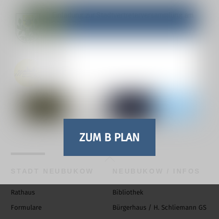
Einladung zur Stadtvertreterversammlung am
30.06.26
Pressemitteilung zum AKTIONSTAG
„KOMMUNEN AM LIMIT“
ZUM B PLAN
Back
To
STADT NEUBUKOW
NEUBUKOW / INFOS
Top
Rathaus
Bibliothek
Formulare
Bürgerhaus / H. Schliemann GS