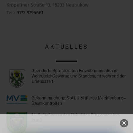
Kröpeliner Straße 13, 18233 Neubukow
Tel.:
0172 9796661
AKTUELLES
Geänderte Sprechzeiten Einwohnermeldeamt,
Wohngeld/Gewerbe und Standesamt während der
Urlaubszeit
Bekanntmachung StALU Mittleres Mecklenburg –
Baumkontrollen
14. Schießen um den Pokal des Bürgermeisters
2026