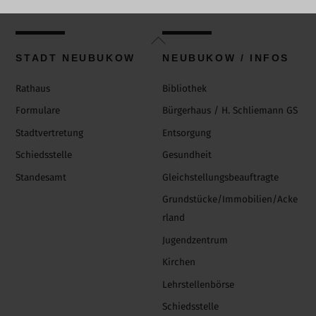
Back
To
STADT NEUBUKOW
NEUBUKOW / INFOS
Top
Rathaus
Bibliothek
Formulare
Bürgerhaus / H. Schliemann GS
Stadtvertretung
Entsorgung
Schiedsstelle
Gesundheit
Standesamt
Gleichstellungsbeauftragte
Grundstücke/Immobilien/Acke
rland
Jugendzentrum
Kirchen
Lehrstellenbörse
Schiedsstelle