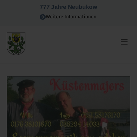
Skip
777 Jahre Neubukow
to
Weitere Informationen
content
Men