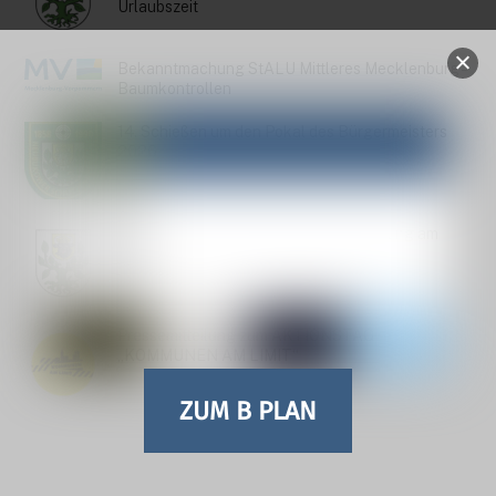
Urlaubszeit
Bekanntmachung StALU Mittleres Mecklenburg –
Baumkontrollen
14. Schießen um den Pokal des Bürgermeisters
2026
Einladung zur Stadtvertreterversammlung am
30.06.26
Pressemitteilung zum AKTIONSTAG
„KOMMUNEN AM LIMIT“
ZUM B PLAN