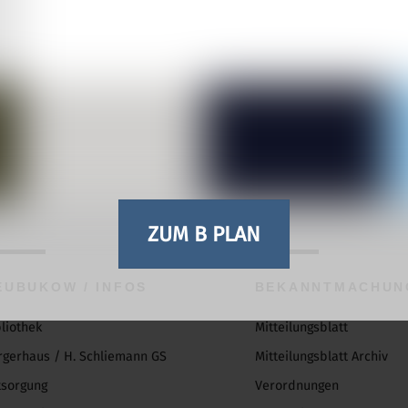
ZUM B PLAN
Back
To
EUBUKOW / INFOS
BEKANNTMACHUN
Top
bliothek
Mitteilungsblatt
rgerhaus / H. Schliemann GS
Mitteilungsblatt Archiv
tsorgung
Verordnungen