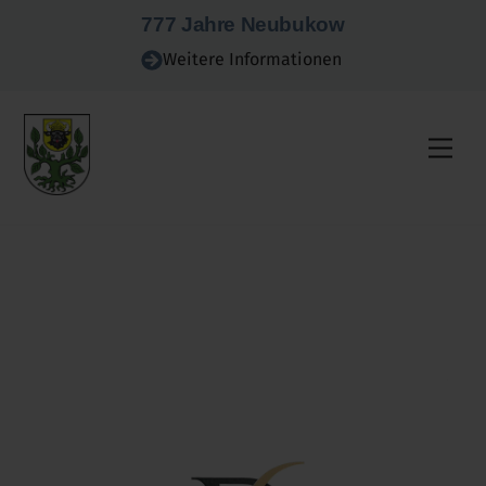
Skip
777 Jahre Neubukow
to
Weitere Informationen
content
Men