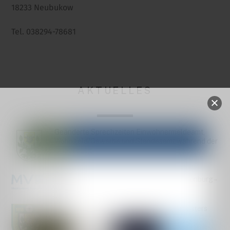
18233 Neubukow
Tel. 038294-78681
AKTUELLES
Geänderte Sprechzeiten Einwohnermeldeamt,
Wohngeld/Gewerbe und Standesamt während der
Urlaubszeit
Bekanntmachung StALU Mittleres Mecklenburg –
Baumkontrollen
14. Schießen um den Pokal des Bürgermeisters
2026