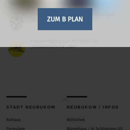
Einladung zur Stadtvertreterversammlung am
ZUM B PLAN
30.06.26
Pressemitteilung zum AKTIONSTAG
„KOMMUNEN AM LIMIT“
Back
To
STADT NEUBUKOW
NEUBUKOW / INFOS
Top
Rathaus
Bibliothek
Formulare
Bürgerhaus / H. Schliemann GS