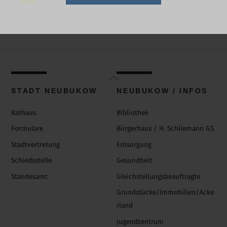
Back
To
STADT NEUBUKOW
NEUBUKOW / INFOS
Top
Rathaus
Bibliothek
Formulare
Bürgerhaus / H. Schliemann GS
Stadtvertretung
Entsorgung
Schiedsstelle
Gesundheit
Standesamt
Gleichstellungsbeauftragte
Grundstücke/Immobilien/Acke
rland
Jugendzentrum