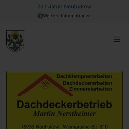
Skip
777 Jahre Neubukow
to
Weitere Informationen
content
Men