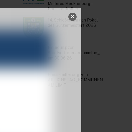
Mittleres Mecklenburg –
Baumkontrollen
14. Schießen um den Pokal
des Bürgermeisters 2026
Einladung zur
Stadtvertreterversammlung
am 30.06.26
Pressemitteilung zum
AKTIONSTAG „KOMMUNEN
AM LIMIT“