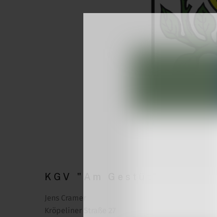
KGV "Am Gestüt" Neubuk
Jens Cramer
Kröpeliner Straße 27