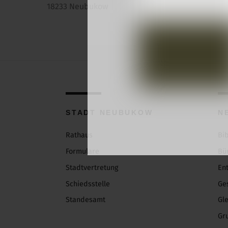
18233 Neubukow
STADT NEUBUKOW
N
Rathaus
Bi
Formulare
Bü
Stadtvertretung
En
Schiedsstelle
Ge
Standesamt
Gl
Gr