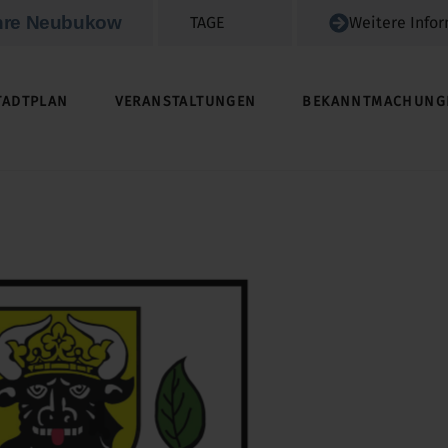
hre Neubukow
TAGE
Weitere Info
TADTPLAN
VERANSTALTUNGEN
BEKANNTMACHUNG
GRUNDSTÜCKE / IMMOBILIEN / ACKERLAND